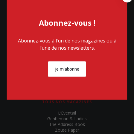
l
o
s
Abonnez-vous !
e
Abonnez-vous à l’un de nos magazines ou à
l’une de nos newsletters.
NOUS TROUVER
Chaussée de Waterloo 152
1640 Rhode-Saint-Genèse
Je m'abonne
RPM/RPR Nivelles
TVA BE 0862 612 981
TOUS NOS MAGAZINES
L’Eventail
Gentleman & Ladies
The Address Book
Zoute Paper