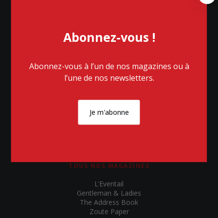
l
o
s
Abonnez-vous !
e
Abonnez-vous à l’un de nos magazines ou à
l’une de nos newsletters.
NOUS TROUVER
Chaussée de Waterloo 152
1640 Rhode-Saint-Genèse
Je m'abonne
RPM/RPR Nivelles
TVA BE 0862 612 981
TOUS NOS MAGAZINES
L’Eventail
Gentleman & Ladies
The Address Book
Zoute Paper