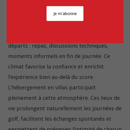
richesse des échanges seraient
Je m'abonne
inévitablement altérés. Très rapidement,
une dynamique collective s’est installée. Les
joueurs partageaient bien plus que leurs
départs : repas, discussions techniques,
moments informels en fin de journée. Ce
climat favorise la confiance et enrichit
l’expérience bien au-delà du score.
L’hébergement en villas participait
pleinement à cette atmosphère. Ces lieux de
vie prolongent naturellement les journées de
golf, facilitent les échanges spontanés et
permettent de préserver l’intimité de chacun