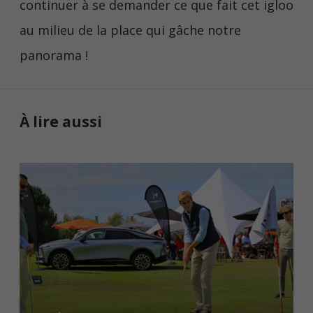
continuer à se demander ce que fait cet igloo
au milieu de la place qui gâche notre
panorama !
À lire aussi
H
o
l
e
i
n
o
n
e