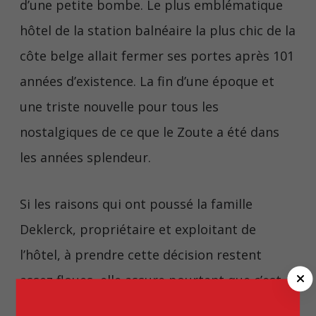
d’une petite bombe. Le plus emblématique
hôtel de la station balnéaire la plus chic de la
côte belge allait fermer ses portes après 101
années d’existence. La fin d’une époque et
une triste nouvelle pour tous les
nostalgiques de ce que le Zoute a été dans
les années splendeur.
Si les raisons qui ont poussé la famille
Deklerck, propriétaire et exploitant de
l’hôtel, à prendre cette décision restent
C
assez floues, elle assure pourtant que c’est
l
pour des «
raisons familiales
» et non pour
o