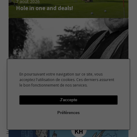
7 août 2026
a
Hole in one and deals!
n
d
L
d
’
e
u
a
n
l
i
s
v
!
e
r
En poursuivant votre navigation sur ce site, vous
s
acceptez l'utilisation de cookies. Ces derniers assurent
3 août 2026
le bon fonctionnement de nos services.
L’univers unique de Leonardo
u
DiCaprio
n
J'accepte
i
C
q
o
Préférences
u
n
e
n
d
Li
e