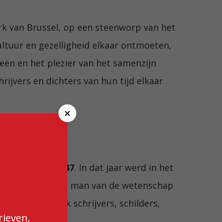
ark van Brussel, op een steenworp van het
 cultuur en gezelligheid elkaar ontmoeten,
eën en het plezier van het samenzijn
rijvers en dichters van hun tijd elkaar
C
l
oed
o
s
e
gaat terug tot
1847
. In dat jaar werd in het
let
, astronoom, man van de wetenschap
putatie en trok schrijvers, schilders,
rieven.
xpressie vonden.