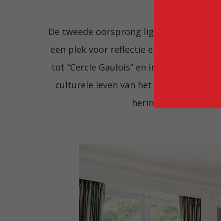
De tweede oorsprong ligt in de
Cercle d
een plek voor reflectie en uitwisseling,
tot “Cercle Gaulois” en in
1937
kreeg het 
culturele leven van het land. Deze dubb
herinnering als een 