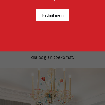
e la Toison d’Or
, opgericht in 1911 door een groep 
Ik schrijf me in
 gewijd aan het nastreven van uitmuntendheid in al z
de titel “Koninklijk”, als bekroning van een diepgew
ele oorsprong heeft geleid tot een Cercle die uniek is
speler in het heden, resoluut gericht op overdracht,
dialoog en toekomst.