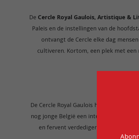
De
Cercle Royal Gaulois, Artistique & Li
Paleis en de instellingen van de hoofdsta
ontvangt de Cercle elke dag mensen 
cultiveren. Kortom, een plek met een r
Ee
De Cercle Royal Gaulois heeft zijn wortels
nog jonge België een intellectuele kring
en fervent verdediger van de kunsten.
Abonne
muzikanten en i