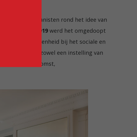
juristen en humanisten rond het idee van
ijn vormen. In
1919
werd het omgedoopt
ortelde betrokkenheid bij het sociale en
 in zijn soort, zowel een instelling van
 dialoog en toekomst,