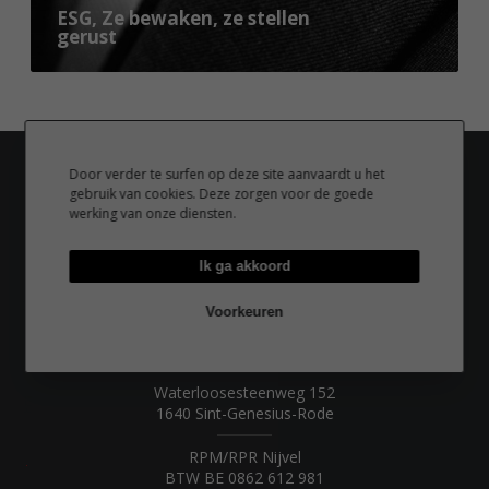
e
ESG, Ze bewaken, ze stellen
a
e
T
gerust
k
m
h
e
e
a
n
n
i
,
t
s
z
e
e
Door verder te surfen op deze site aanvaardt u het
e
n
k
gebruik van cookies. Deze zorgen voor de goede
s
!
werking van onze diensten.
e
t
u
e
Ik ga akkoord
k
l
e
l
Li
Voorkeuren
n
e
X
i
WAAR ZIJN WE TE VINDEN?
n
Fb
n
g
Waterloosesteenweg 152
h
Em
e
1640 Sint-Genesius-Rode
e
r
e
RPM/RPR Nijvel
u
BTW BE 0862 612 981
l