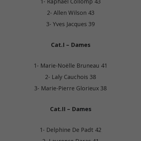
1- Raphaël Collomp 43
2- Allen Wilson 43
3- Yves Jacques 39
Cat.I – Dames
1- Marie-Noëlle Bruneau 41
2- Laly Cauchois 38
3- Marie-Pierre Glorieux 38
Cat.II – Dames
1- Delphine De Padt 42
2- Laurence Daras 41