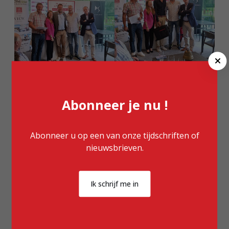
C
l
o
s
Abonneer je nu !
e
Abonneer u op een van onze tijdschriften of
nieuwsbrieven.
Ik schrijf me in