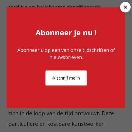
C
traditie en belichaamt geraffineerde
l
soberheid, discrete luxe en terughoudende
o
s
schoonheid. In deze benadering van
Abonneer je nu !
e
compositie wordt de kostbaarheid van alle
grondstoffen (saffraan en citrusvruchten in
Abonneer u op een van onze tijdschriften of
nieuwsbrieven.
het ene geval, geblazen glas, marmer en
bladgoud in het andere) gecombineerd door
Ik schrijf me in
de vaardigheid van de ambachtslieden die ze
combineren, bewerken en vormgeven tot
een kunstobject, een exquise ervaring die
zich in de loop van de tijd ontvouwt. Deze
particuliere en kostbare kunstwerken