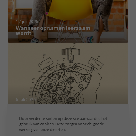
r
o
p
17 juli 2026
Wanneer opruimen leerzaam
r
wordt
u
i
L
m
o
e
n
n
g
l
i
e
n
e
e
r
s
6 juli 2026
z
v
Longines viert het 90-jarig
a
jubileum van de uitvinding van
i
a
de flyback-chronograaf
e
Door verder te surfen op deze site aanvaardt u het
m
gebruik van cookies. Deze zorgen voor de goede
r
W
werking van onze diensten.
w
t