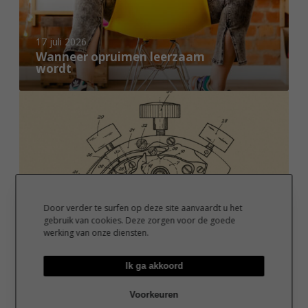
r
o
p
17 juli 2026
Wanneer opruimen leerzaam
r
wordt
u
i
L
m
o
e
n
n
g
l
i
e
n
e
e
r
Door verder te surfen op deze site aanvaardt u het
s
6 juli 2026
gebruik van cookies. Deze zorgen voor de goede
z
v
Longines viert het 90-jarig
werking van onze diensten.
a
jubileum van de uitvinding van
i
a
de flyback-chronograaf
e
Ik ga akkoord
m
r
D
w
t
Voorkeuren
E
o