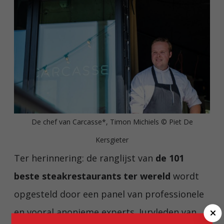
De chef van Carcasse*, Timon Michiels © Piet De
Kersgieter
Ter herinnering: de ranglijst van
de 101
beste steakrestaurants ter wereld
wordt
opgesteld door een panel van professionele
C
en vooral anonieme experts. Juryleden van
l