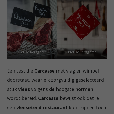
Piet De Kersgieter
Piet De Kersgieter
Een test die
Carcasse
met vlag en wimpel
doorstaat, waar elk zorgvuldig geselecteerd
stuk
vlees
volgens
de
hoogste
normen
wordt bereid.
Carcasse
bewijst ook dat je
een
vleesetend restaurant
kunt zijn en toch