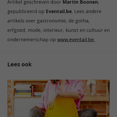
Artikel geschreven door
Martin Boonen
,
gepubliceerd op
Eventail.be
. Lees andere
artikels over gastronomie, de gotha,
erfgoed, mode, interieur, kunst en cultuur en
ondernemerschap op
www.eventail.be.
Lees ook
W
a
n
n
e
e